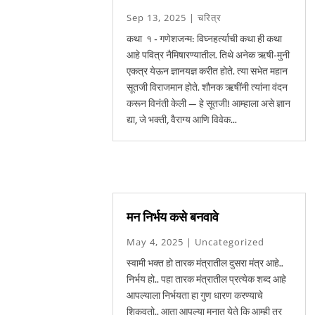
Sep 13, 2025
|
चरित्र
कथा १ - गणेशजन्म: विघ्नहर्त्याची कथा ही कथा
आहे पवित्र नैमिषारण्यातील. तिथे अनेक ऋषी-मुनी
एकत्र येऊन ज्ञानयज्ञ करीत होते. त्या सभेत महान
सूतजी विराजमान होते. शौनक ऋषींनी त्यांना वंदन
करून विनंती केली — हे सूतजी! आम्हाला असे ज्ञान
द्या, जे भक्ती, वैराग्य आणि विवेक...
मन निर्भय कसे बनवावे
May 4, 2025
|
Uncategorized
स्वामी भक्त हो तारक मंत्रातील दुसरा मंत्र आहे..
निर्भय हो.. पहा तारक मंत्रातील प्रत्येक शब्द आहे
आपल्याला निर्भयता हा गुण धारण करण्याचे
शिकवतो.. आता आपल्या मनात येते कि आम्ही तर