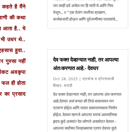
जर काही हवे असेल तर हि माती घे आणि निघ
हते है मैंने
येथून... !! ” एक तेलंग जातीचा ब्राह्मण,
 वाणी की कथा
कर्जबाजारी होऊन आणि पूर्वजन्मीच्या पातकांचे...
ा आता है.. ये
 भी उधर थे..
एहसास हुवा..
देव फक्त देव्हाऱ्यात नाही, तर आपल्या
 गुस्सा नहीं
अंतःकरणात आहे.- देवघर
 संकट अवकृपा
Oct 28, 2025
|
प्रार्थना व प्रेरणादायी
ा फल ही होता
विचार
,
मराठी
वर का प्रसाद
देव फक्त देव्हाऱ्यात नाही, तर आपल्या अंतःकरणात
आहे.देवघर असं बनवा की तिथे बसल्यावर मन
प्रसन्न होईल आणि घरात सकारात्मकता निर्माण
होईल. देवघर म्हणजे आपल्या घराचं आध्यात्मिक
हृदय.कुठे असावं? देव कोणते असावेत? देवघर -
आपल्या सर्वांच्या जिव्हाळ्याचा प्रश्न देवघर कुठे