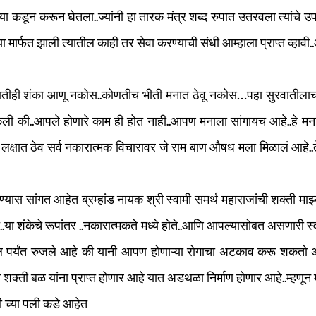
ांच्या कडून करून घेतला..ज्यांनी हा तारक मंत्र शब्द रुपात उतरवला त्यां
मच्या मार्फत झाली त्यातील काही तर सेवा करण्याची संधी आम्हाला प्राप्त व्हाव
णतीही शंका आणू नकोस..कोणतीच भीती मनात ठेवू नकोस…पहा सुरवातीलाच स्
ेली की..आपले होणारे काम ही होत नाही..आपण मनाला सांगायच आहे..हे म
ट लक्षात ठेव सर्व नकारात्मक विचारावर जे राम बाण औषध मला मिळालं आहे..ते
्यास सांगत आहेत ब्रम्हांड नायक श्री स्वामी समर्थ महाराजांची शक्ती माझ
ा शंकेचे रूपांतर ..नकारात्मकते मध्ये होते..आणि आपल्यासोबत असणारी स्
 पर्यंत रुजले आहे की यानी आपण होणाऱ्या रोगाचा अटकाव करू शकतो अ
ं ची शक्ती बळ यांना प्राप्त होणार आहे यात अडथळा निर्माण होणार आहे..म्हण
धी च्या पली कडे आहेत